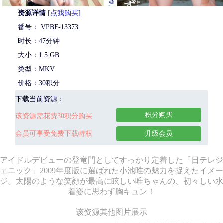
资源详情
[点我购买]
番号： VPBF-13373
时长：47分钟
大小：1.5 GB
类型：MKV
价格：30积分
下载当前资源：
积分购买
该资源需花费30积分购买
会员可享受免费下载特权
升级会员
アイドルデビューの登竜門としてすっかり定着した「日テレジ
ェニック」2009年度版に選ばれた小池唯の魅力を捉えたイメー
ジ。太陽のような笑顔が最高に眩しい唯ちゃんの、初々しい水
着姿に思わず胸キュン！
该资源其他图片展示